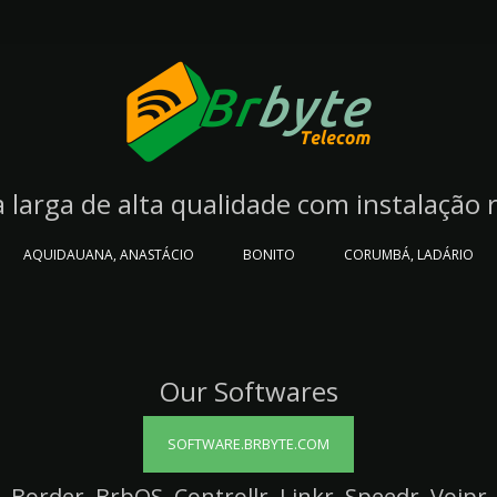
 larga de alta qualidade com instalação 
AQUIDAUANA, ANASTÁCIO
BONITO
CORUMBÁ, LADÁRIO
Our Softwares
SOFTWARE.BRBYTE.COM
Border, BrbOS, Controllr, Linkr, Speedr, Voipr